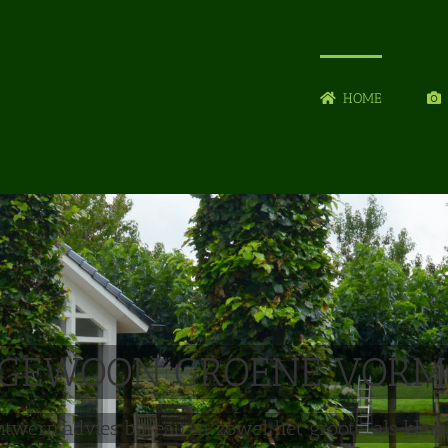
HOME
NGEWOON GROENE VORM
twerp advies bureau in zowel het groot- als klei