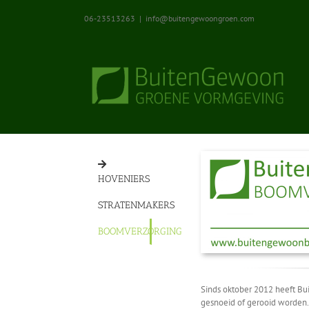
Skip
to
06-23513263
|
info@buitengewoongroen.com
content
HOVENIERS
STRATENMAKERS
BOOMVERZORGING
Sinds oktober 2012 heeft Bu
gesnoeid of gerooid worden.