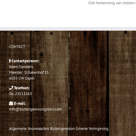
Ook herkenning van ziekten e
CONTACT
Contactpersoon:
Koen Slenders
Meester Schakenhof 15
6035 CW Ospel
Telefoon:
06-23513263
E-mail:
info@buitengewoongroen.com
Algemene Voorwaarden Buitengewoon Groene Vormgeving